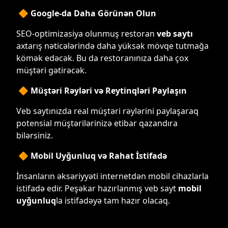
🔶 Google-da Daha Görünən Olun
SEO-optimizasiya olunmuş restoran
veb saytı
axtarış nəticələrində daha yüksək mövqe tutmağa
kömək edəcək. Bu da restoranınıza daha çox
müştəri gətirəcək.
🔶 Müştəri Rəyləri və Reytinqləri Paylaşın
Veb saytınızda real müştəri rəylərini paylaşaraq
potensial müştərilərinizə etibar qazandıra
bilərsiniz.
🔶 Mobil Uyğunluq və Rahat İstifadə
İnsanların əksəriyyəti internetdən mobil cihazlarla
istifadə edir. Peşəkar hazırlanmış veb sayt
mobil
uyğunluq
la istifadəyə tam hazır olacaq.