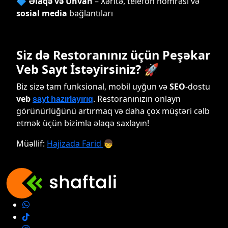
🔷
Əlaqə və Ünvan
– Xəritə, telefon nömrəsi və
sosial media
bağlantıları
Siz də Restoranınız üçün Peşəkar
Veb Sayt İstəyirsiniz? 🚀
Biz sizə tam funksional, mobil uyğun və
SEO
-dostu
veb
. Restoranınızın onlayn
sayt hazırlayırıq
görünürlüğünü artırmaq və daha çox müştəri cəlb
etmək üçün bizimlə əlaqə saxlayın!
Müəllif:
Hajizada Farid
👦