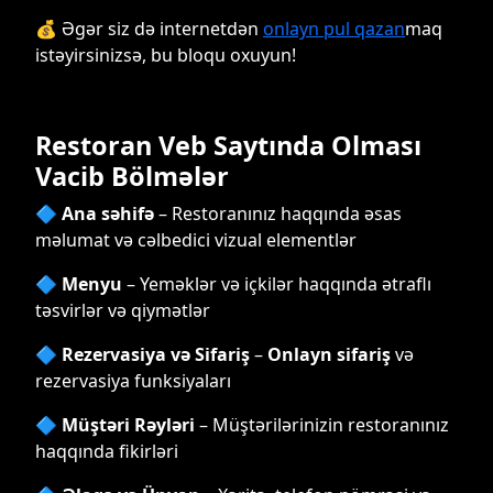
💰 Əgər siz də internetdən
onlayn pul qazan
maq
istəyirsinizsə, bu bloqu oxuyun!
Restoran Veb Saytında Olması
Vacib Bölmələr
🔷
Ana səhifə
– Restoranınız haqqında əsas
məlumat və cəlbedici vizual elementlər
🔷
Menyu
– Yeməklər və içkilər haqqında ətraflı
təsvirlər və qiymətlər
🔷
Rezervasiya və Sifariş
–
Onlayn sifariş
və
rezervasiya funksiyaları
🔷
Müştəri Rəyləri
– Müştərilərinizin restoranınız
haqqında fikirləri