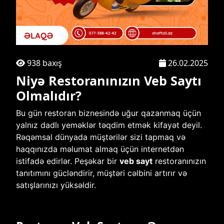
938 baxış
26.02.2025
Niyə Restoranınızın Veb Saytı
Olmalıdır?
Bu gün restoran biznesində uğur qazanmaq üçün
yalnız dadlı yeməklər təqdim etmək kifayət deyil.
Rəqəmsal dünyada müştərilər sizi tapmaq və
haqqınızda məlumat almaq üçün internetdən
istifadə edirlər. Peşəkar bir
veb sayt
restoranınızın
tanıtımını gücləndirir, müştəri cəlbini artırır və
satışlarınızı yüksəldir.