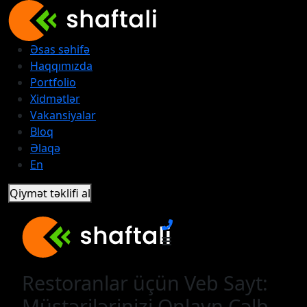
Əsas səhifə
Haqqımızda
Portfolio
Xidmətlər
Vakansiyalar
Bloq
Əlaqə
En
Qiymət təklifi al
Restoranlar üçün Veb Sayt:
Müştərilərinizi Onlayn Cəlb