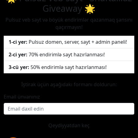
Giveaway 🌟
Pulsuz veb sayt və böyük endirimlər qazanmaq şansını
qaçırmayın!
1-ci yer:
Pulsuz domen, server, sayt + admin paneli!
2-ci yer:
70% endirimlə sayt hazırlanması!
3-cü yer:
50% endirimlə sayt hazırlanması!
İştirak üçün aşağıdakı formanı doldurun:
Email ünvanınız
Qeydiyyatdan keç