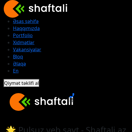
Əsas səhifə
Haqqımızda
Portfolio
Xidmətlər
Vakansiyalar
Bloq
Əlaqə
En
Qiymət təklifi al
🌟 Pulsuz veb sayt - Shaftali.az