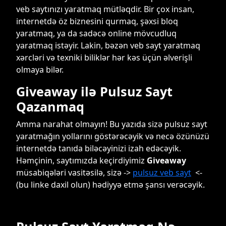
veb saytınızı yaratmaq mütləqdir. Bir çox insan,
internetdə öz biznesini qurmaq, şəxsi bloq
yaratmaq, ya da sadəcə online mövcudluq
yaratmaq istəyir. Lakin, bəzən veb sayt yaratmaq
xərcləri və texniki biliklər hər kəs üçün əlverişli
olmaya bilər.
Giveaway ilə Pulsuz Sayt
Qazanmaq
Amma narahat olmayın! Bu yazıda sizə pulsuz sayt
yaratmağın yollarını göstərəcəyik və necə özünüzü
internetdə tanıda biləcəyinizi izah edəcəyik.
Həmçinin, saytımızda keçirdiyimiz
Giveaway
müsabiqələri vasitəsilə, sizə ->
pulsuz veb sayt
<-
(bu linke daxil olun) hədiyyə etmə şansı verəcəyik.