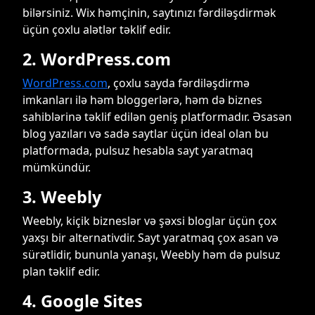
bilərsiniz. Wix həmçinin, saytınızı fərdiləşdirmək
üçün çoxlu alətlər təklif edir.
2. WordPress.com
WordPress.com
, çoxlu sayda fərdiləşdirmə
imkanları ilə həm bloggerlərə, həm də biznes
sahiblərinə təklif edilən geniş platformadır. Əsasən
blog yazıları və sadə saytlar üçün ideal olan bu
platformada, pulsuz hesabla sayt yaratmaq
mümkündür.
3. Weebly
Weebly, kiçik bizneslər və şəxsi bloglar üçün çox
yaxşı bir alternativdir. Sayt yaratmaq çox asan və
sürətlidir, bununla yanaşı, Weebly həm də pulsuz
plan təklif edir.
4. Google Sites