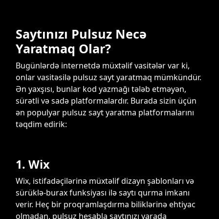
Saytınızı Pulsuz Necə
Yaratmaq Olar?
Bugünlərdə internetdə müxtəlif vasitələr var ki,
onlar vasitəsilə pulsuz sayt yaratmaq mümkündür.
Ən yaxşısı, bunlar kod yazmağı tələb etməyən,
sürətli və sadə platformalardır. Burada sizin üçün
ən populyar pulsuz sayt yaratma platformalarını
təqdim edirik:
1. Wix
Wix, istifadəçilərinə müxtəlif dizayn şablonları və
sürüklə-burax funksiyası ilə saytı qurma imkanı
verir. Heç bir proqramlaşdırma biliklərinə ehtiyac
olmadan, pulsuz hesabla saytınızı yarada