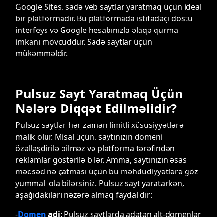
Google Sites, sadə veb saytlar yaratmaq üçün ideal
bir platformadır. Bu platformada istifadəçi dostu
interfeys və Google hesabınızla əlaqə qurma
imkanı mövcuddur. Sadə saytlar üçün
mükəmməldir.
Pulsuz Sayt Yaratmaq Üçün
Nələrə Diqqət Edilməlidir?
Pulsuz saytlar hər zaman limitli xüsusiyyətlərə
malik olur. Misal üçün, saytınızın domeni
özəlləşdirilə bilməz və platforma tərəfindən
reklamlar göstərilə bilər. Amma, saytınızın əsas
məqsədinə çatması üçün bu məhdudiyyətlərə göz
yummalı ola bilərsiniz. Pulsuz sayt yaratarkən,
aşağıdakıları nəzərə almaq faydalıdır:
-
Domen
adi
: Pulsuz saytlarda adətən alt-domenlər