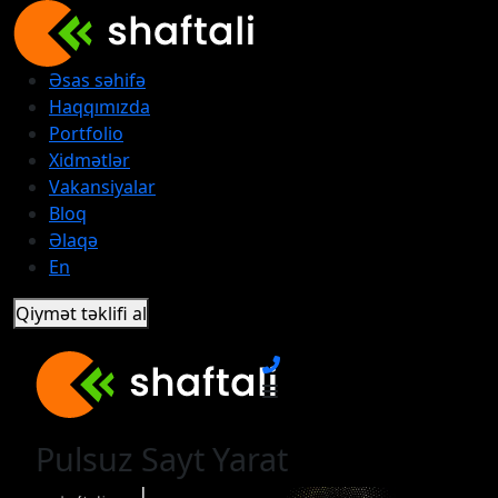
Əsas səhifə
Haqqımızda
Portfolio
Xidmətlər
Vakansiyalar
Bloq
Əlaqə
En
Qiymət təklifi al
Pulsuz Sayt Yarat