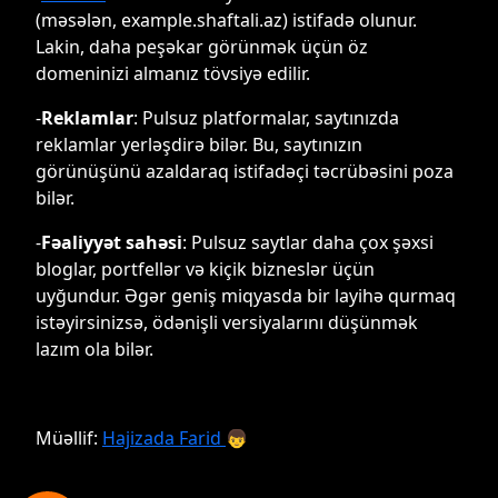
(məsələn, example.shaftali.az) istifadə olunur.
Lakin, daha peşəkar görünmək üçün öz
domeninizi almanız tövsiyə edilir.
-
Reklamlar
: Pulsuz platformalar, saytınızda
reklamlar yerləşdirə bilər. Bu, saytınızın
görünüşünü azaldaraq istifadəçi təcrübəsini poza
bilər.
-
Fəaliyyət sahəsi
: Pulsuz saytlar daha çox şəxsi
bloglar, portfellər və kiçik bizneslər üçün
uyğundur. Əgər geniş miqyasda bir layihə qurmaq
istəyirsinizsə, ödənişli versiyalarını düşünmək
lazım ola bilər.
Müəllif:
Hajizada Farid
👦