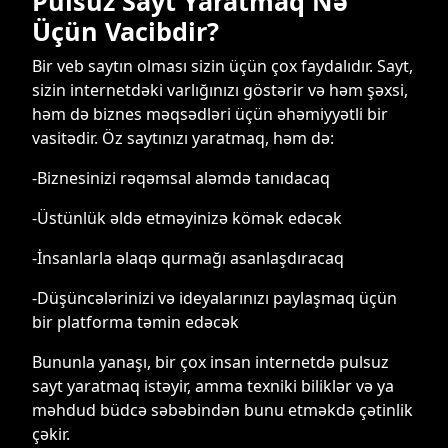
Pulsuz Sayt Yaratmaq Nə
Üçün Vacibdir?
Bir veb saytın olması sizin üçün çox faydalıdır. Sayt,
sizin internetdəki varlığınızı göstərir və həm şəxsi,
həm də biznes məqsədləri üçün əhəmiyyətli bir
vasitədir. Öz saytınızı yaratmaq, həm də:
-Biznesinizi rəqəmsal aləmdə tanıdacaq
-Üstünlük əldə etməyinizə kömək edəcək
-İnsanlarla əlaqə qurmağı asanlaşdıracaq
-Düşüncələrinizi və ideyalarınızı paylaşmaq üçün
bir platforma təmin edəcək
Bununla yanaşı, bir çox insan internetdə pulsuz
sayt yaratmaq istəyir, amma texniki biliklər və ya
məhdud büdcə səbəbindən bunu etməkdə çətinlik
çəkir.